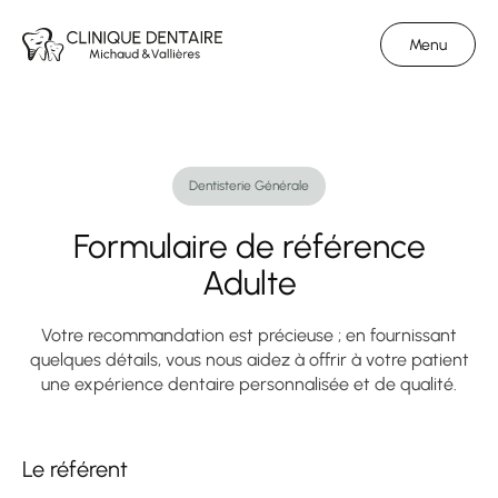
Menu
Dentisterie Pédiatrique
Dentisterie Générale
Dentisterie Générale
Formulaire de référence
Dentisterie Générale
Adulte
Accueil
Votre recommandation est précieuse ; en fournissant
Contact
quelques détails, vous nous aidez à offrir à votre patient
une expérience dentaire personnalisée et de qualité.
Orthodontie
Botox
Le référent
Équipe